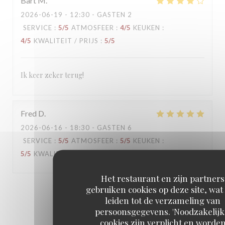
Bart
M
2026-06-19
- 12:30 - GASTEN 2
SERVICE
:
5
/5
ATMOSFEER
:
4
/5
KEUKEN
:
4
/5
KWALITEIT / PRIJS
:
5
/5
Ik keer zeker terug!
Fred
D
2026-06-16
- 18:30 - GASTEN 6
SERVICE
:
5
/5
ATMOSFEER
:
5
/5
KEUKEN
:
5
/5
KWALITEIT / PRIJS
:
5
/5
Het restaurant en zijn partners
gebruiken cookies op deze site, wat
1
2
3
leiden tot de verzameling van
persoonsgegevens. 'Noodzakelijk
cookies zijn verplicht en worde