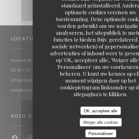
standaard geïnstalleerd. Ander
optionele cookies vereisen uw
toestemming. Deze optionele cook
worden gebruikt om uw navigatie 
analyseren, het sitepubliek te met
LOCATIE
functies te bieden (bijv. gerelateerd
sociale netwerken) of gepersonalis
advertenties of inhoud weer te geven
op 'OK, accepteer alle', 'Weiger alle'
((opent in een nieuw vens
Avenue de jette 85 1090 Jette Bruxelles
'Personaliseer' om uw voorkeuren
02 427 55 52
beheren. U kunt uw keuzes op el
moment wijzigen door op het
info@chezsoje.be,dubmichel@hotmail.com,freddubois66@h
cookiepictogram linksonder op d
otmail.com
sitepagina's te klikken.
OK, accepteer alle
VOLG ONS
Weiger alle cookies
Personaliseer