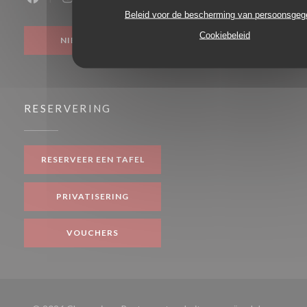
Facebook ((opent in een nieuw venster))
Instagram ((opent in een nieuw venster))
Beleid voor de bescherming van persoonsge
Cookiebeleid
NIEUWSBRIEF
RESERVERING
RESERVEER EEN TAFEL
PRIVATISERING
VOUCHERS