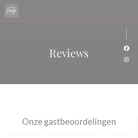
Cookies beheer paneel
Reviews
Face
Inst
Onze gastbeoordelingen