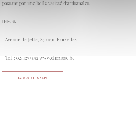
passant par une belle variété d'artisanales.
INFOS:
- Avenue de Jette, 85 1090 Bruxelles
- Tél. : 02/427.55.52 www.chezsoje.be
((ÖPPNAS I ETT NYTT FÖNSTER))
LÄS ARTIKELN