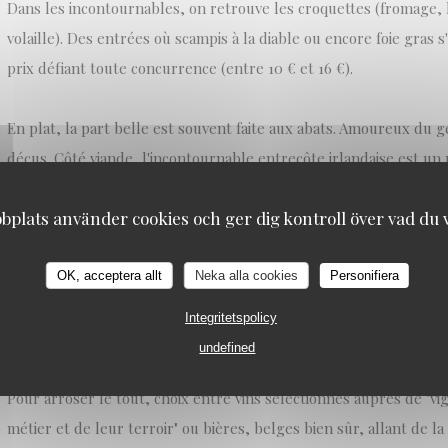
Dans les incontournables, on retrouve les croquettes (fromage,
volaille). Des entrées où scampis à la diable ou encore foie gras 
prix défiant toute concurrence (entre 10 € et 16 €).
En plat, la part belle est souvent faite aux abats. Amoureux du 
déçus. Côté viande, l'incontournable entrecôte irlandaise est un 
pouvez tout aussi bien vous contenter d'un pain de viande et sto
plats använder cookies och ger dig kontroll över vad du vi
poisson (entre 20 € et 28 €).
On vous recommande aussi le menu au rapport qualité-prix parfai
OK, acceptera allt
Neka alla cookies
Personifiera
vous laisse le choix entre 4 ou 5 entrées et autant de plats, avan
Integritetspolicy
dessert à la carte (ou plutôt au tableau).
undefined
Pour arroser le tout, choix entre vins sélectionnés auprès de "
métier et de leur terroir" ou bières, belges bien sûr, allant de la 