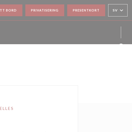
SV
ETT BORD
PRIVATISERING
PRESENTKORT
Faceb
Insta
ELLES