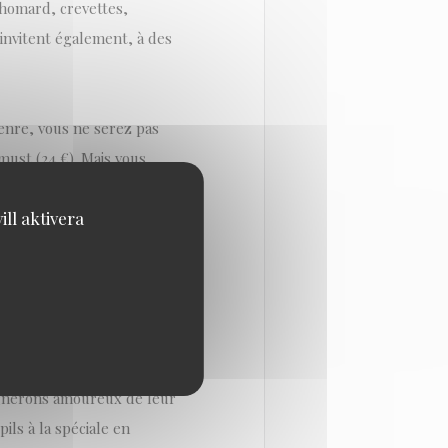
 homard, crevettes,
s'invitent également, à des
genre, vous ne serez pas
must (24 €). Mais vous
emp (16 €) ou d'un plat de
ll aktivera
tement étudié (35 €) qui
t de terminer par un
vignerons amoureux de leur
pils à la spéciale en