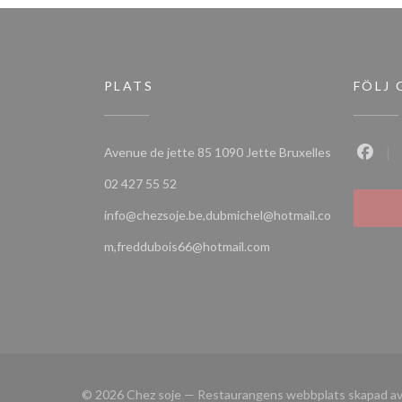
PLATS
FÖLJ 
((öppnas i et
Avenue de jette 85 1090 Jette Bruxelles
Faceb
02 427 55 52
info@chezsoje.be,dubmichel@hotmail.co
m,freddubois66@hotmail.com
© 2026 Chez soje — Restaurangens webbplats skapad a