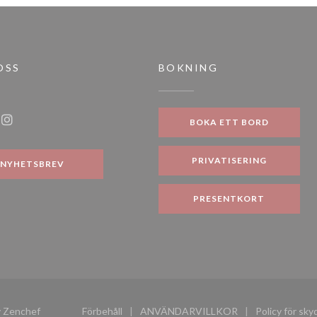
OSS
BOKNING
t nytt fönster))
BOKA ETT BORD
ook ((öppnas i ett nytt fönster))
Instagram ((öppnas i ett nytt fönster))
PRIVATISERING
NYHETSBREV
PRESENTKORT
((öppnas i ett nytt fönster))
v
Zenchef
Förbehåll
ANVÄNDARVILLKOR
Policy för sk